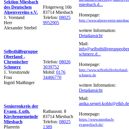
Sektion Miesbach
miesbach.d...
des Deutschen
Floigerweg 16b
Alpenvereins e.V.
83714 Miesbach
Homepage:
1. Vorstand
Telefon:
08025
http://www.alpenverein-miesba
Herr
9952905
Alexander Strebel
weitere Information:
Detailansicht
Mail:
info@selbsthilfegruppeober
Selbsthilfegruppe
schmerz.d...
Oberland -
Chronischer
Telefon:
08026
Homepage:
Schmerz
3039752
http://www.selbsthilfeoberland-
1. Vorsitzende
Mobil:
0176
schmerz.de
Frau
34466770
Ingrid Maißinger
weitere Information:
Detailansicht
Mail:
anika.sergel-kohls@elkb.d
Seniorenkreis der
Evang.-Luth.
Rathausstr. 8
Homepage:
Kirchengemeinde
83714 Miesbach
https://www.miesbach-
Miesbach
Telefon:
08025
evangelisch.de/
Pfarrerin
1389