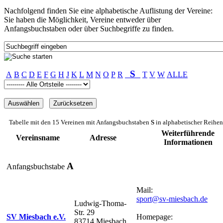
Nachfolgend finden Sie eine alphabetische Auflistung der Vereine:
Sie haben die Möglichkeit, Vereine entweder über
Anfangsbuchstaben oder über Suchbegriffe zu finden.
S
A
B
C
D
E
F
G
H
J
K
L
M
N
O
P
R
T
V
W
ALLE
Tabelle mit den 15 Vereinen mit Anfangsbuchstaben
S
in alphabetischer Reihen
Weiterführende
Vereinsname
Adresse
Informationen
A
Anfangsbuchstabe
Mail:
sport@sv-miesbach.de
Ludwig-Thoma-
Str. 29
SV Miesbach e.V.
Homepage:
83714 Miesbach