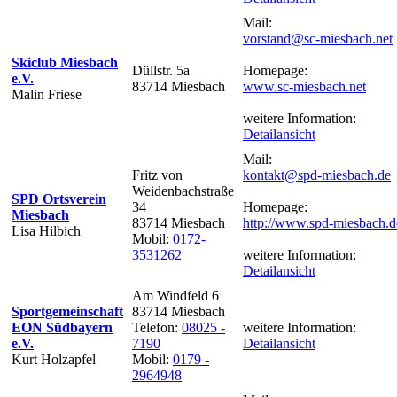
Mail:
vorstand@sc-miesbach.net
Skiclub Miesbach
Düllstr. 5a
Homepage:
e.V.
83714 Miesbach
www.sc-miesbach.net
Malin Friese
weitere Information:
Detailansicht
Mail:
Fritz von
kontakt@spd-miesbach.de
Weidenbachstraße
SPD Ortsverein
34
Homepage:
Miesbach
83714 Miesbach
http://www.spd-miesbach.d
Lisa Hilbich
Mobil:
0172-
3531262
weitere Information:
Detailansicht
Am Windfeld 6
Sportgemeinschaft
83714 Miesbach
EON Südbayern
Telefon:
08025 -
weitere Information:
e.V.
7190
Detailansicht
Kurt Holzapfel
Mobil:
0179 -
2964948