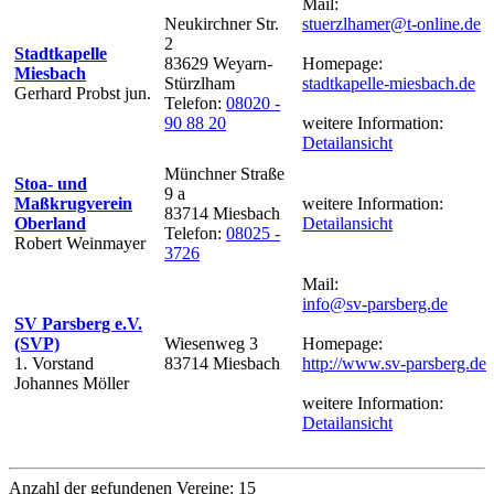
Mail:
Neukirchner Str.
stuerzlhamer@t-online.de
2
Stadtkapelle
83629 Weyarn-
Homepage:
Miesbach
Stürzlham
stadtkapelle-miesbach.de
Gerhard Probst jun.
Telefon:
08020 -
90 88 20
weitere Information:
Detailansicht
Münchner Straße
Stoa- und
9 a
Maßkrugverein
weitere Information:
83714 Miesbach
Oberland
Detailansicht
Telefon:
08025 -
Robert Weinmayer
3726
Mail:
info@sv-parsberg.de
SV Parsberg e.V.
(SVP)
Wiesenweg 3
Homepage:
1. Vorstand
83714 Miesbach
http://www.sv-parsberg.de
Johannes Möller
weitere Information:
Detailansicht
Anzahl der gefundenen Vereine: 15