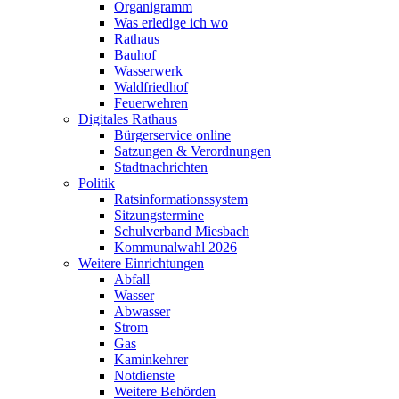
Organigramm
Was erledige ich wo
Rathaus
Bauhof
Wasserwerk
Waldfriedhof
Feuerwehren
Digitales Rathaus
Bürgerservice online
Satzungen & Verordnungen
Stadtnachrichten
Politik
Ratsinformationssystem
Sitzungstermine
Schulverband Miesbach
Kommunalwahl 2026
Weitere Einrichtungen
Abfall
Wasser
Abwasser
Strom
Gas
Kaminkehrer
Notdienste
Weitere Behörden