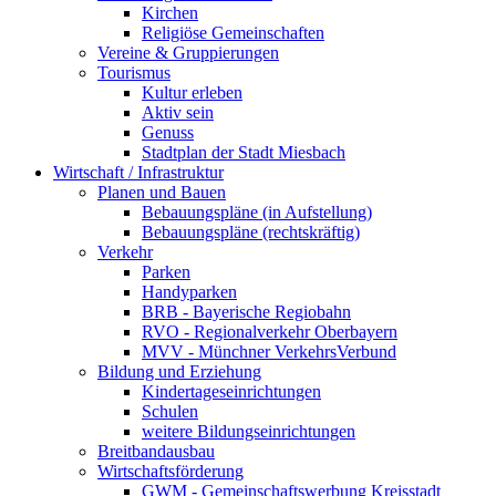
Kirchen
Religiöse Gemeinschaften
Vereine & Gruppierungen
Tourismus
Kultur erleben
Aktiv sein
Genuss
Stadtplan der Stadt Miesbach
Wirtschaft / Infrastruktur
Planen und Bauen
Bebauungspläne (in Aufstellung)
Bebauungspläne (rechtskräftig)
Verkehr
Parken
Handyparken
BRB - Bayerische Regiobahn
RVO - Regionalverkehr Oberbayern
MVV - Münchner VerkehrsVerbund
Bildung und Erziehung
Kindertageseinrichtungen
Schulen
weitere Bildungseinrichtungen
Breitbandausbau
Wirtschaftsförderung
GWM - Gemeinschaftswerbung Kreisstadt