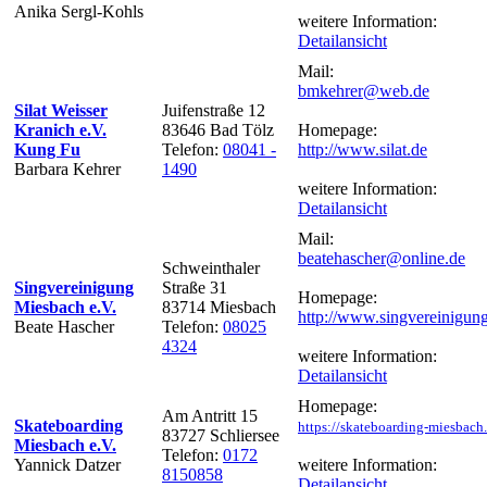
Anika Sergl-Kohls
weitere Information:
Detailansicht
Mail:
bmkehrer@web.de
Silat Weisser
Juifenstraße 12
Kranich e.V.
83646 Bad Tölz
Homepage:
Kung Fu
Telefon:
08041 -
http://www.silat.de
Barbara Kehrer
1490
weitere Information:
Detailansicht
Mail:
beatehascher@online.de
Schweinthaler
Singvereinigung
Straße 31
Homepage:
Miesbach e.V.
83714 Miesbach
http://www.singvereinigun
Beate Hascher
Telefon:
08025
4324
weitere Information:
Detailansicht
Homepage:
Am Antritt 15
Skateboarding
https://skateboarding-miesbach
83727 Schliersee
Miesbach e.V.
Telefon:
0172
Yannick Datzer
weitere Information:
8150858
Detailansicht