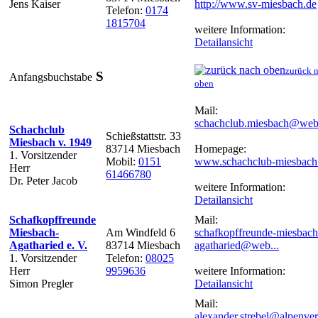
Jens Kaiser
http://www.sv-miesbach.de
Telefon:
0174
1815704
weitere Information:
Detailansicht
zurück 
S
Anfangsbuchstabe
oben
Mail:
schachclub.miesbach@web
Schachclub
Schießstattstr. 33
Miesbach v. 1949
83714 Miesbach
Homepage:
1. Vorsitzender
Mobil:
0151
www.schachclub-miesbach
Herr
61466780
Dr. Peter Jacob
weitere Information:
Detailansicht
Schafkopffreunde
Mail:
Miesbach-
Am Windfeld 6
schafkopffreunde-miesbach
Agatharied e. V.
83714 Miesbach
agatharied@web...
1. Vorsitzender
Telefon:
08025
Herr
9959636
weitere Information:
Simon Pregler
Detailansicht
Mail:
alexander.strebel@alpenver