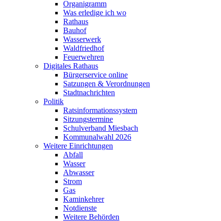
Organigramm
Was erledige ich wo
Rathaus
Bauhof
Wasserwerk
Waldfriedhof
Feuerwehren
Digitales Rathaus
Bürgerservice online
Satzungen & Verordnungen
Stadtnachrichten
Politik
Ratsinformationssystem
Sitzungstermine
Schulverband Miesbach
Kommunalwahl 2026
Weitere Einrichtungen
Abfall
Wasser
Abwasser
Strom
Gas
Kaminkehrer
Notdienste
Weitere Behörden