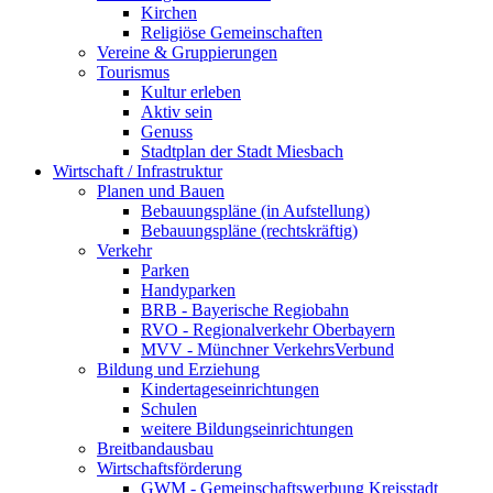
Kirchen
Religiöse Gemeinschaften
Vereine & Gruppierungen
Tourismus
Kultur erleben
Aktiv sein
Genuss
Stadtplan der Stadt Miesbach
Wirtschaft / Infrastruktur
Planen und Bauen
Bebauungspläne (in Aufstellung)
Bebauungspläne (rechtskräftig)
Verkehr
Parken
Handyparken
BRB - Bayerische Regiobahn
RVO - Regionalverkehr Oberbayern
MVV - Münchner VerkehrsVerbund
Bildung und Erziehung
Kindertageseinrichtungen
Schulen
weitere Bildungseinrichtungen
Breitbandausbau
Wirtschaftsförderung
GWM - Gemeinschaftswerbung Kreisstadt