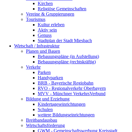
Kirchen
Religiöse Gemeinschaften
Vereine & Gruppierungen
Tourismus
Kultur erleben
Aktiv sein
Genuss
Stadtplan der Stadt Miesbach
Wirtschaft / Infrastruktur
Planen und Bauen
Bebauungspläne (in Aufstellung)
Bebauungspläne (rechtskräftig)
Verkehr
Parken
Handyparken
BRB - Bayerische Regiobahn
RVO - Regionalverkehr Oberbayern
MVV - Münchner VerkehrsVerbund
Bildung und Erziehung
Kindertageseinrichtungen
Schulen
weitere Bildungseinrichtungen
Breitbandausbau
Wirtschaftsförderung
GWM - Gemeinschaftswerbung Kreisstadt