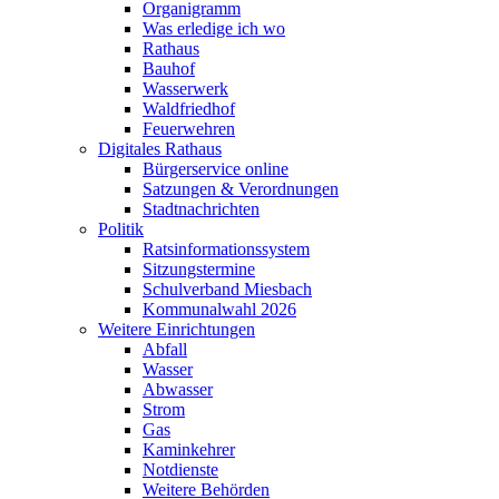
Organigramm
Was erledige ich wo
Rathaus
Bauhof
Wasserwerk
Waldfriedhof
Feuerwehren
Digitales Rathaus
Bürgerservice online
Satzungen & Verordnungen
Stadtnachrichten
Politik
Ratsinformationssystem
Sitzungstermine
Schulverband Miesbach
Kommunalwahl 2026
Weitere Einrichtungen
Abfall
Wasser
Abwasser
Strom
Gas
Kaminkehrer
Notdienste
Weitere Behörden