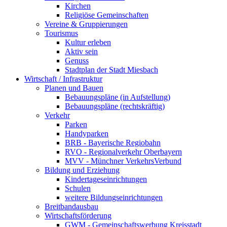
Kirchen
Religiöse Gemeinschaften
Vereine & Gruppierungen
Tourismus
Kultur erleben
Aktiv sein
Genuss
Stadtplan der Stadt Miesbach
Wirtschaft / Infrastruktur
Planen und Bauen
Bebauungspläne (in Aufstellung)
Bebauungspläne (rechtskräftig)
Verkehr
Parken
Handyparken
BRB - Bayerische Regiobahn
RVO - Regionalverkehr Oberbayern
MVV - Münchner VerkehrsVerbund
Bildung und Erziehung
Kindertageseinrichtungen
Schulen
weitere Bildungseinrichtungen
Breitbandausbau
Wirtschaftsförderung
GWM - Gemeinschaftswerbung Kreisstadt