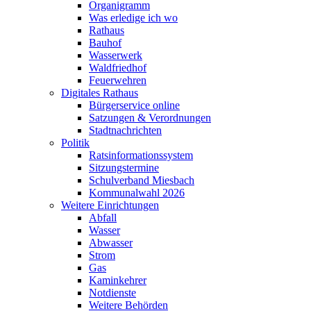
Organigramm
Was erledige ich wo
Rathaus
Bauhof
Wasserwerk
Waldfriedhof
Feuerwehren
Digitales Rathaus
Bürgerservice online
Satzungen & Verordnungen
Stadtnachrichten
Politik
Ratsinformationssystem
Sitzungstermine
Schulverband Miesbach
Kommunalwahl 2026
Weitere Einrichtungen
Abfall
Wasser
Abwasser
Strom
Gas
Kaminkehrer
Notdienste
Weitere Behörden