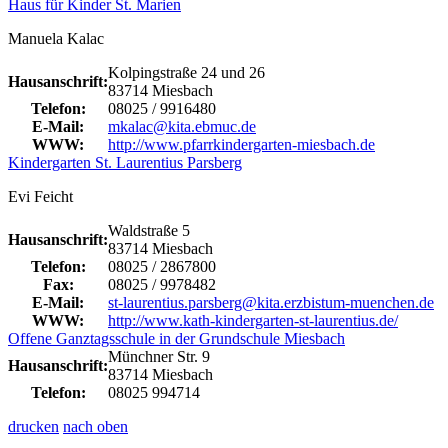
Haus für Kinder St. Marien
Manuela Kalac
Kolpingstraße 24 und 26
Hausanschrift:
83714 Miesbach
Telefon:
08025 / 9916480
E-Mail:
mkalac@kita.ebmuc.de
WWW:
http://www.pfarrkindergarten-miesbach.de
Kindergarten St. Laurentius Parsberg
Evi Feicht
Waldstraße 5
Hausanschrift:
83714 Miesbach
Telefon:
08025 / 2867800
Fax:
08025 / 9978482
E-Mail:
st-laurentius.parsberg@kita.erzbistum-muenchen.de
WWW:
http://www.kath-kindergarten-st-laurentius.de/
Offene Ganztagsschule in der Grundschule Miesbach
Münchner Str. 9
Hausanschrift:
83714 Miesbach
Telefon:
08025 994714
drucken
nach oben