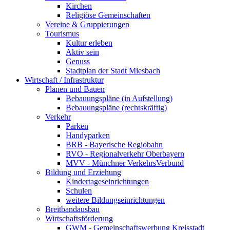
Kirchen
Religiöse Gemeinschaften
Vereine & Gruppierungen
Tourismus
Kultur erleben
Aktiv sein
Genuss
Stadtplan der Stadt Miesbach
Wirtschaft / Infrastruktur
Planen und Bauen
Bebauungspläne (in Aufstellung)
Bebauungspläne (rechtskräftig)
Verkehr
Parken
Handyparken
BRB - Bayerische Regiobahn
RVO - Regionalverkehr Oberbayern
MVV - Münchner VerkehrsVerbund
Bildung und Erziehung
Kindertageseinrichtungen
Schulen
weitere Bildungseinrichtungen
Breitbandausbau
Wirtschaftsförderung
GWM - Gemeinschaftswerbung Kreisstadt