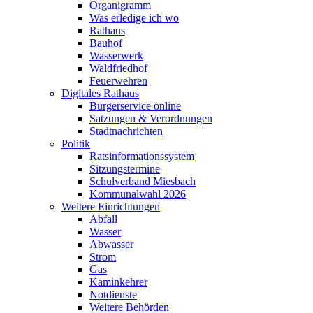
Organigramm
Was erledige ich wo
Rathaus
Bauhof
Wasserwerk
Waldfriedhof
Feuerwehren
Digitales Rathaus
Bürgerservice online
Satzungen & Verordnungen
Stadtnachrichten
Politik
Ratsinformationssystem
Sitzungstermine
Schulverband Miesbach
Kommunalwahl 2026
Weitere Einrichtungen
Abfall
Wasser
Abwasser
Strom
Gas
Kaminkehrer
Notdienste
Weitere Behörden