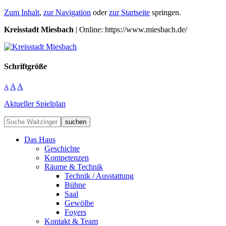
Zum Inhalt
,
zur Navigation
oder
zur Startseite
springen.
Kreisstadt Miesbach
| Online: https://www.miesbach.de/
Schriftgröße
A
A
A
Aktueller Spielplan
suchen
Das Haus
Geschichte
Kompetenzen
Räume & Technik
Technik / Ausstattung
Bühne
Saal
Gewölbe
Foyers
Kontakt & Team