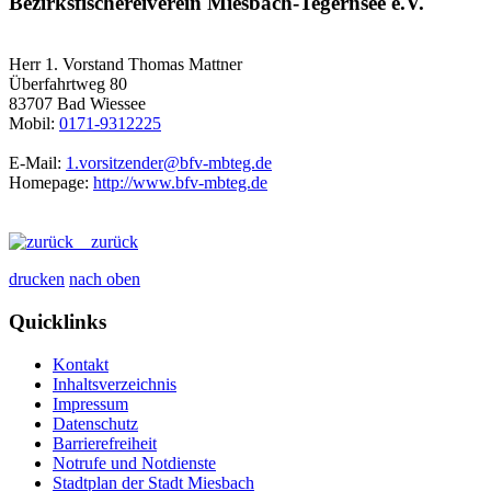
Bezirksfischereiverein Miesbach-Tegernsee e.V.
Herr 1. Vorstand Thomas Mattner
Überfahrtweg 80
83707 Bad Wiessee
Mobil:
0171-9312225
E-Mail:
1.vorsitzender@bfv-mbteg.de
Homepage:
http://www.bfv-mbteg.de
zurück
drucken
nach oben
Quicklinks
Kontakt
Inhaltsverzeichnis
Impressum
Datenschutz
Barrierefreiheit
Notrufe und Notdienste
Stadtplan der Stadt Miesbach