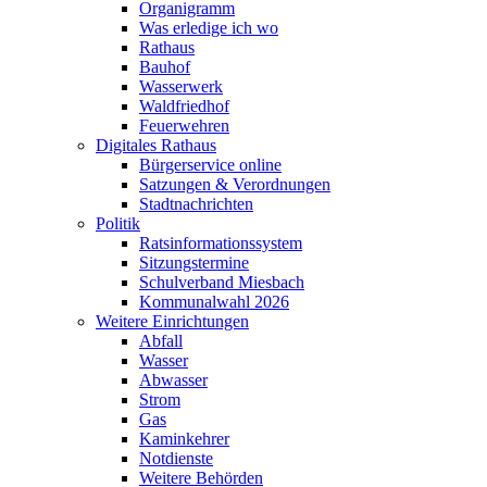
Organigramm
Was erledige ich wo
Rathaus
Bauhof
Wasserwerk
Waldfriedhof
Feuerwehren
Digitales Rathaus
Bürgerservice online
Satzungen & Verordnungen
Stadtnachrichten
Politik
Ratsinformationssystem
Sitzungstermine
Schulverband Miesbach
Kommunalwahl 2026
Weitere Einrichtungen
Abfall
Wasser
Abwasser
Strom
Gas
Kaminkehrer
Notdienste
Weitere Behörden