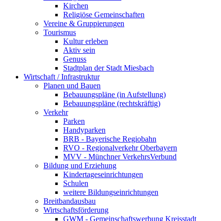
Kirchen
Religiöse Gemeinschaften
Vereine & Gruppierungen
Tourismus
Kultur erleben
Aktiv sein
Genuss
Stadtplan der Stadt Miesbach
Wirtschaft / Infrastruktur
Planen und Bauen
Bebauungspläne (in Aufstellung)
Bebauungspläne (rechtskräftig)
Verkehr
Parken
Handyparken
BRB - Bayerische Regiobahn
RVO - Regionalverkehr Oberbayern
MVV - Münchner VerkehrsVerbund
Bildung und Erziehung
Kindertageseinrichtungen
Schulen
weitere Bildungseinrichtungen
Breitbandausbau
Wirtschaftsförderung
GWM - Gemeinschaftswerbung Kreisstadt