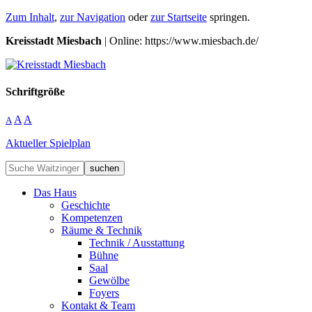
Zum Inhalt
,
zur Navigation
oder
zur Startseite
springen.
Kreisstadt Miesbach
| Online: https://www.miesbach.de/
Schriftgröße
A
A
A
Aktueller Spielplan
suchen
Das Haus
Geschichte
Kompetenzen
Räume & Technik
Technik / Ausstattung
Bühne
Saal
Gewölbe
Foyers
Kontakt & Team