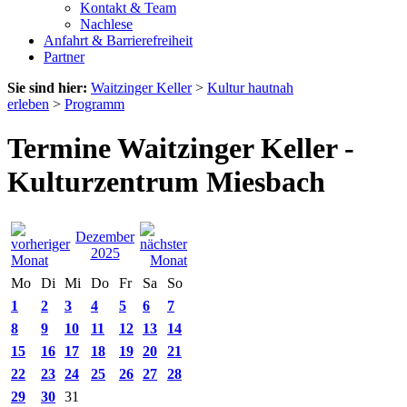
Kontakt & Team
Nachlese
Anfahrt & Barrierefreiheit
Partner
Sie sind hier:
Waitzinger Keller
>
Kultur hautnah
erleben
>
Programm
Termine Waitzinger Keller -
Kulturzentrum Miesbach
Dezember
2025
Mo
Di
Mi
Do
Fr
Sa
So
1
2
3
4
5
6
7
8
9
10
11
12
13
14
15
16
17
18
19
20
21
22
23
24
25
26
27
28
29
30
31