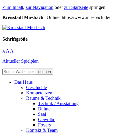
Zum Inhalt
,
zur Navigation
oder
zur Startseite
springen.
Kreisstadt Miesbach
| Online: https://www.miesbach.de/
Schriftgröße
A
A
A
Aktueller Spielplan
suchen
Das Haus
Geschichte
Kompetenzen
Räume & Technik
Technik / Ausstattung
Bühne
Saal
Gewölbe
Foyers
Kontakt & Team