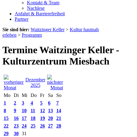
Kontakt & Team
Nachlese
Anfahrt & Barrierefreiheit
Partner
Sie sind hier:
Waitzinger Keller
>
Kultur hautnah
erleben
>
Programm
Termine Waitzinger Keller -
Kulturzentrum Miesbach
Dezember
2025
Mo
Di
Mi
Do
Fr
Sa
So
1
2
3
4
5
6
7
8
9
10
11
12
13
14
15
16
17
18
19
20
21
22
23
24
25
26
27
28
29
30
31