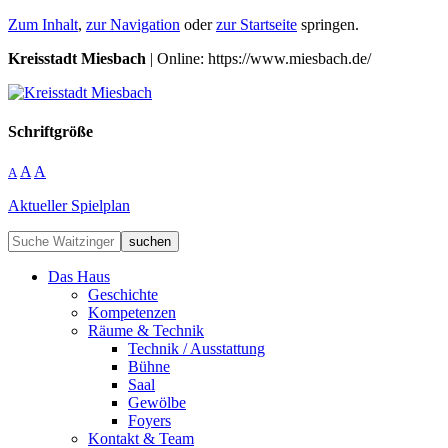
Zum Inhalt
,
zur Navigation
oder
zur Startseite
springen.
Kreisstadt Miesbach
| Online: https://www.miesbach.de/
Schriftgröße
A
A
A
Aktueller Spielplan
suchen
Das Haus
Geschichte
Kompetenzen
Räume & Technik
Technik / Ausstattung
Bühne
Saal
Gewölbe
Foyers
Kontakt & Team