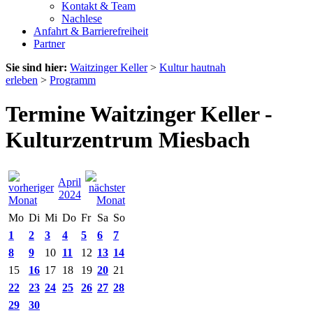
Kontakt & Team
Nachlese
Anfahrt & Barrierefreiheit
Partner
Sie sind hier:
Waitzinger Keller
>
Kultur hautnah
erleben
>
Programm
Termine Waitzinger Keller -
Kulturzentrum Miesbach
April
2024
Mo
Di
Mi
Do
Fr
Sa
So
1
2
3
4
5
6
7
8
9
10
11
12
13
14
15
16
17
18
19
20
21
22
23
24
25
26
27
28
29
30