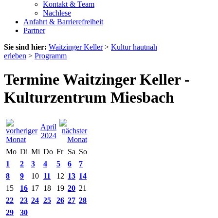
Kontakt & Team
Nachlese
Anfahrt & Barrierefreiheit
Partner
Sie sind hier:
Waitzinger Keller
>
Kultur hautnah
erleben
>
Programm
Termine Waitzinger Keller -
Kulturzentrum Miesbach
April
2024
Mo
Di
Mi
Do
Fr
Sa
So
1
2
3
4
5
6
7
8
9
10
11
12
13
14
15
16
17
18
19
20
21
22
23
24
25
26
27
28
29
30