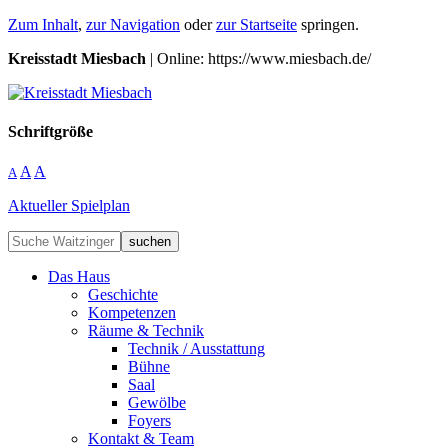
Zum Inhalt
,
zur Navigation
oder
zur Startseite
springen.
Kreisstadt Miesbach
| Online: https://www.miesbach.de/
Schriftgröße
A
A
A
Aktueller Spielplan
suchen
Das Haus
Geschichte
Kompetenzen
Räume & Technik
Technik / Ausstattung
Bühne
Saal
Gewölbe
Foyers
Kontakt & Team