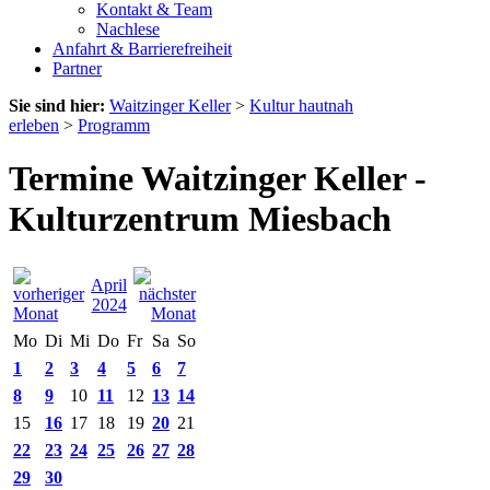
Kontakt & Team
Nachlese
Anfahrt & Barrierefreiheit
Partner
Sie sind hier:
Waitzinger Keller
>
Kultur hautnah
erleben
>
Programm
Termine Waitzinger Keller -
Kulturzentrum Miesbach
April
2024
Mo
Di
Mi
Do
Fr
Sa
So
1
2
3
4
5
6
7
8
9
10
11
12
13
14
15
16
17
18
19
20
21
22
23
24
25
26
27
28
29
30