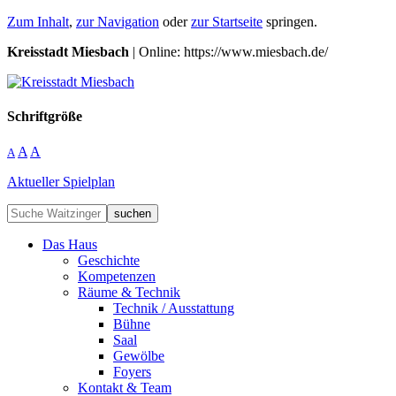
Zum Inhalt
,
zur Navigation
oder
zur Startseite
springen.
Kreisstadt Miesbach
| Online: https://www.miesbach.de/
Schriftgröße
A
A
A
Aktueller Spielplan
suchen
Das Haus
Geschichte
Kompetenzen
Räume & Technik
Technik / Ausstattung
Bühne
Saal
Gewölbe
Foyers
Kontakt & Team