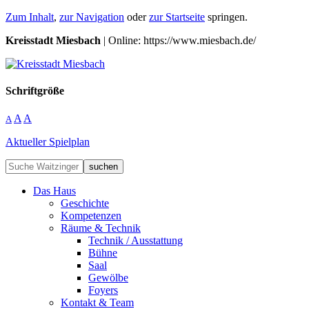
Zum Inhalt
,
zur Navigation
oder
zur Startseite
springen.
Kreisstadt Miesbach
| Online: https://www.miesbach.de/
Schriftgröße
A
A
A
Aktueller Spielplan
suchen
Das Haus
Geschichte
Kompetenzen
Räume & Technik
Technik / Ausstattung
Bühne
Saal
Gewölbe
Foyers
Kontakt & Team