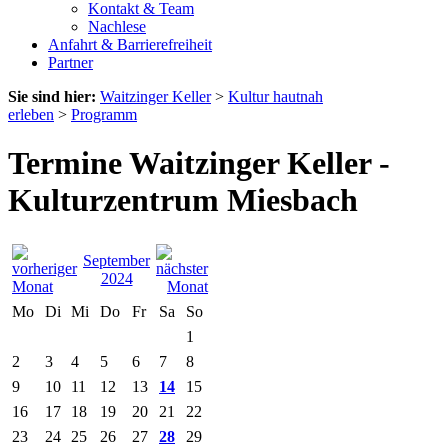
Kontakt & Team
Nachlese
Anfahrt & Barrierefreiheit
Partner
Sie sind hier:
Waitzinger Keller
>
Kultur hautnah
erleben
>
Programm
Termine Waitzinger Keller -
Kulturzentrum Miesbach
September
2024
Mo
Di
Mi
Do
Fr
Sa
So
1
2
3
4
5
6
7
8
9
10
11
12
13
14
15
16
17
18
19
20
21
22
23
24
25
26
27
28
29