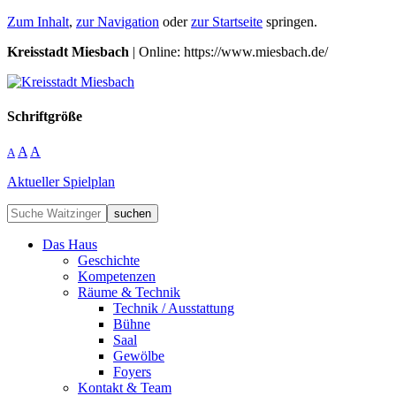
Zum Inhalt
,
zur Navigation
oder
zur Startseite
springen.
Kreisstadt Miesbach
| Online: https://www.miesbach.de/
Schriftgröße
A
A
A
Aktueller Spielplan
suchen
Das Haus
Geschichte
Kompetenzen
Räume & Technik
Technik / Ausstattung
Bühne
Saal
Gewölbe
Foyers
Kontakt & Team