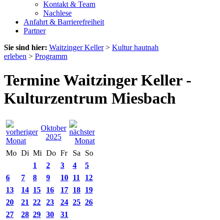
Kontakt & Team
Nachlese
Anfahrt & Barrierefreiheit
Partner
Sie sind hier:
Waitzinger Keller
>
Kultur hautnah
erleben
>
Programm
Termine Waitzinger Keller -
Kulturzentrum Miesbach
Oktober
2025
Mo
Di
Mi
Do
Fr
Sa
So
1
2
3
4
5
6
7
8
9
10
11
12
13
14
15
16
17
18
19
20
21
22
23
24
25
26
27
28
29
30
31