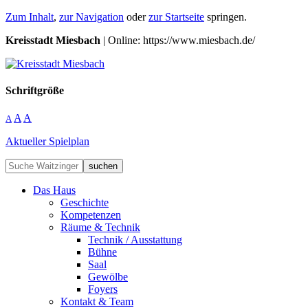
Zum Inhalt
,
zur Navigation
oder
zur Startseite
springen.
Kreisstadt Miesbach
| Online: https://www.miesbach.de/
Schriftgröße
A
A
A
Aktueller Spielplan
suchen
Das Haus
Geschichte
Kompetenzen
Räume & Technik
Technik / Ausstattung
Bühne
Saal
Gewölbe
Foyers
Kontakt & Team