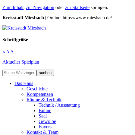
Zum Inhalt
,
zur Navigation
oder
zur Startseite
springen.
Kreisstadt Miesbach
| Online: https://www.miesbach.de/
Schriftgröße
A
A
A
Aktueller Spielplan
suchen
Das Haus
Geschichte
Kompetenzen
Räume & Technik
Technik / Ausstattung
Bühne
Saal
Gewölbe
Foyers
Kontakt & Team