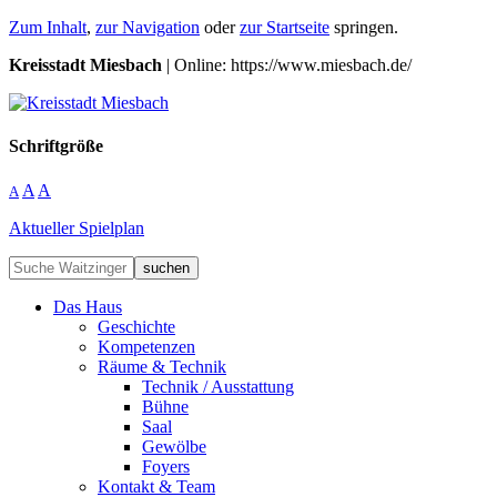
Zum Inhalt
,
zur Navigation
oder
zur Startseite
springen.
Kreisstadt Miesbach
| Online: https://www.miesbach.de/
Schriftgröße
A
A
A
Aktueller Spielplan
suchen
Das Haus
Geschichte
Kompetenzen
Räume & Technik
Technik / Ausstattung
Bühne
Saal
Gewölbe
Foyers
Kontakt & Team